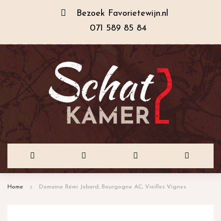
Bezoek
Favorietewijn.nl
071 589 85 84
Ga
Home
Domaine Rémi Jobard, Bourgogne AC, Vieilles Vignes
naar
de