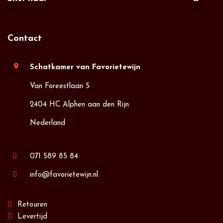
Contact
location_on
Schatkamer van Favorietewijn
Van Foreestlaan 5
2404 HC Alphen aan den Rijn
Nederland
071 589 85 84
info@favorietewijn.nl
Retouren
Levertijd