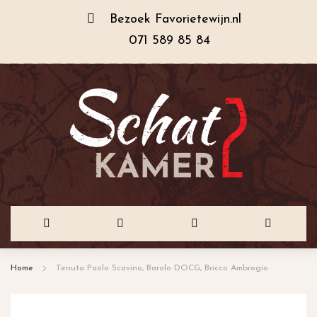
Bezoek
Favorietewijn.nl
071 589 85 84
Ga
Home
Tenuta Paolo Scavino, Barolo DOCG, Bricco Ambrogio
naar
de