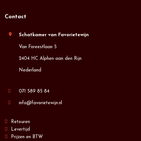
Contact
location_on
Schatkamer van Favorietewijn
Van Foreestlaan 5
2404 HC Alphen aan den Rijn
Nederland
071 589 85 84
info@favorietewijn.nl
Retouren
Levertijd
Prijzen en BTW