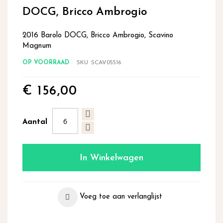
begin
DOCG, Bricco Ambrogio
van
de
2016 Barolo DOCG, Bricco Ambrogio, Scavino
afbeeldingen-
Magnum
gallerij
OP VOORRAAD
SKU
SCAV05516
€ 156,00
Aantal
In Winkelwagen
Voeg toe aan verlanglijst