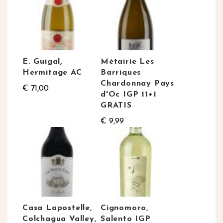
E. Guigal,
Métairie Les
Hermitage AC
Barriques
Chardonnay Pays
€ 71,00
d'Oc IGP 11+1
GRATIS
€ 9,99
Casa Lapostelle,
Cignomoro,
Colchagua Valley,
Salento IGP