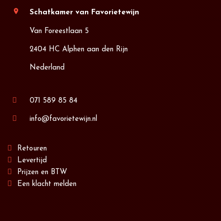
location_on
Schatkamer van Favorietewijn
Van Foreestlaan 5
2404 HC Alphen aan den Rijn
Nederland
071 589 85 84
info@favorietewijn.nl
Retouren
Levertijd
Prijzen en BTW
Een klacht melden