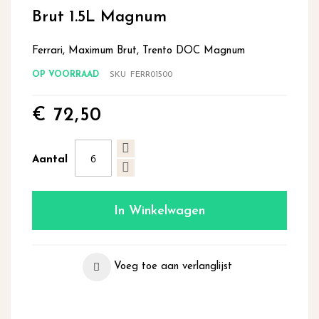
begin
Brut 1.5L Magnum
van
de
Ferrari, Maximum Brut, Trento DOC Magnum
afbeeldingen-
gallerij
OP VOORRAAD
SKU
FERR01500
€ 72,50
Aantal
In Winkelwagen
Voeg toe aan verlanglijst