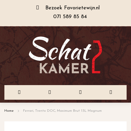
Bezoek
Favorietewijn.nl
071 589 85 84
Ga
Home
Ferrari, Trento DOC, Maximum Brut 1.5L Magnum
naar
de