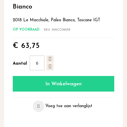
begin
Bianco
van
de
2018 Le Macchiole, Paleo Bianco, Toscane IGT
afbeeldingen-
gallerij
OP VOORRAAD
SKU
MACC06018
€ 63,75
Aantal
In Winkelwagen
Voeg toe aan verlanglijst