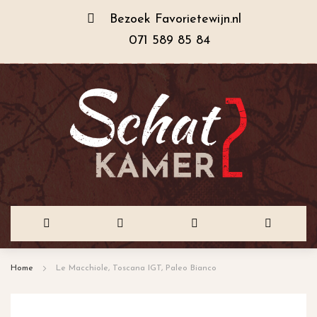
Bezoek
Favorietewijn.nl
071 589 85 84
Ga
Home
Le Macchiole, Toscana IGT, Paleo Bianco
naar
de