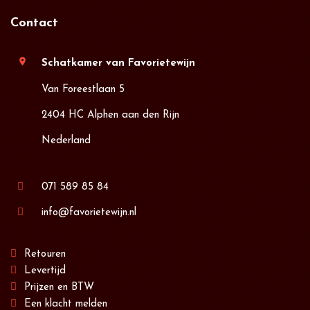
Contact
location_on
Schatkamer van Favorietewijn
Van Foreestlaan 5
2404 HC Alphen aan den Rijn
Nederland
071 589 85 84
info@favorietewijn.nl
Retouren
Levertijd
Prijzen en BTW
Een klacht melden