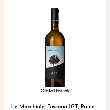
inhoud
Ga
naar
het
einde
van
de
afbeeldingen-
gallerij
2018 Le Macchiole
Ga
naar
Le Macchiole, Toscana IGT, Paleo
het