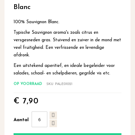
begin
Blanc
van
de
afbeeldingen-
100% Sauvignon Blanc.
gallerij
Typische Sauvignon aroma's zoals citrus en
versgesneden gras. Stuivend en zuiver in de mond met
veel fruitigheid. Een verfrissende en levendige
afdronk.
Een uitstekend aperitief, en ideale begeleider voor
salades, schaal- en schelpdieren, gegrilde vis etc.
OP VOORRAAD
SKU
PALE01021
€ 7,90
Aantal