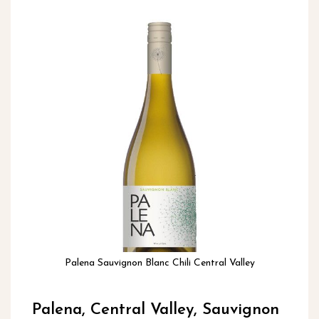
inhoud
Ga
naar
het
einde
van
de
afbeeldingen-
gallerij
Palena Sauvignon Blanc Chili Central Valley
Ga
naar
Palena, Central Valley, Sauvignon
het