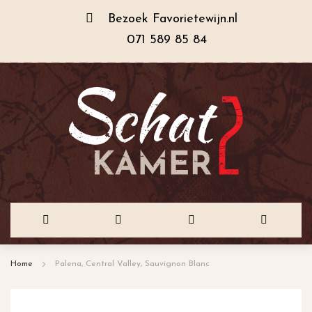
Bezoek
Favorietewijn.nl
071 589 85 84
Ga
Home
Palena, Central Valley, Sauvignon Blanc
naar
de