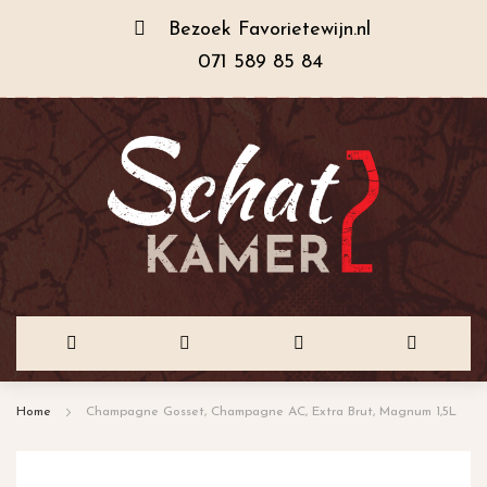
Bezoek
Favorietewijn.nl
071 589 85 84
Ga
Home
Champagne Gosset, Champagne AC, Extra Brut, Magnum 1,5L
naar
de