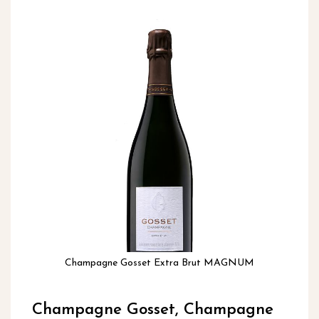
inhoud
Ga
naar
het
einde
van
de
afbeeldingen-
gallerij
Champagne Gosset Extra Brut MAGNUM
Ga
naar
Champagne Gosset, Champagne
het