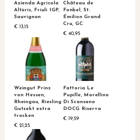
Azienda Agricola
Château de
Altùris, Friuli IGP,
Fonbel, St.
Sauvignon
Émilion Grand
Cru, GC
€ 13,15
€ 40,95
Weingut Prinz
Fattoria Le
von Hessen,
Pupille, Morellino
Rheingau, Riesling
Di Scansano
Gutsekt extra
DOCG Riserva
trocken
€ 19,59
€ 21,25