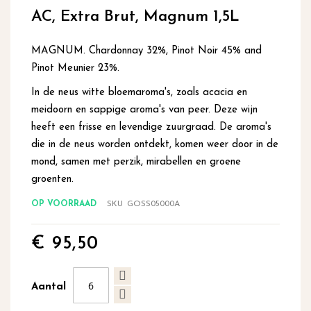
begin
AC, Extra Brut, Magnum 1,5L
van
de
afbeeldingen-
MAGNUM. Chardonnay 32%, Pinot Noir 45% and
gallerij
Pinot Meunier 23%.
In de neus witte bloemaroma's, zoals acacia en
meidoorn en sappige aroma's van peer. Deze wijn
heeft een frisse en levendige zuurgraad. De aroma's
die in de neus worden ontdekt, komen weer door in de
mond, samen met perzik, mirabellen en groene
groenten.
OP VOORRAAD
SKU
GOSS05000A
€ 95,50
Aantal