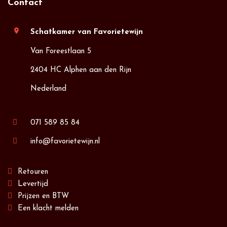
Contact
location_on
Schatkamer van Favorietewijn
Van Foreestlaan 5
2404 HC Alphen aan den Rijn
Nederland
071 589 85 84
info@favorietewijn.nl
Retouren
Levertijd
Prijzen en BTW
Een klacht melden