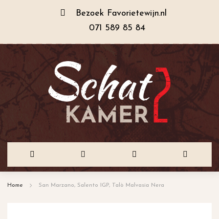
Bezoek
Favorietewijn.nl
071 589 85 84
Ga
Home
San Marzano, Salento IGP, Talò Malvasia Nera
naar
de