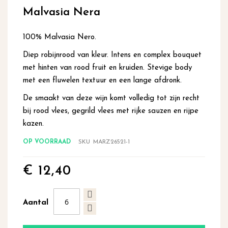
begin
Malvasia Nera
van
de
afbeeldingen-
100% Malvasia Nero.
gallerij
Diep robijnrood van kleur. Intens en complex bouquet
met hinten van rood fruit en kruiden. Stevige body
met een fluwelen textuur en een lange afdronk.
De smaakt van deze wijn komt volledig tot zijn recht
bij rood vlees, gegrild vlees met rijke sauzen en rijpe
kazen.
OP VOORRAAD
SKU
MARZ26521-1
€ 12,40
Aantal