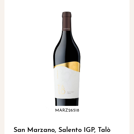
inhoud
Ga
naar
het
einde
van
de
afbeeldingen-
gallerij
MARZ26518
Ga
naar
San Marzano, Salento IGP, Talò
het