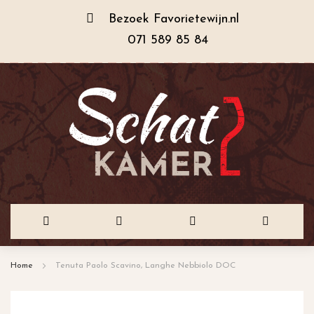
Bezoek
Favorietewijn.nl
071 589 85 84
Ga
Home
Tenuta Paolo Scavino, Langhe Nebbiolo DOC
naar
de