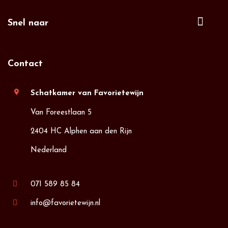
Snel naar
Contact
location_on
Schatkamer van Favorietewijn
Van Foreestlaan 5
2404 HC Alphen aan den Rijn
Nederland
071 589 85 84
info@favorietewijn.nl