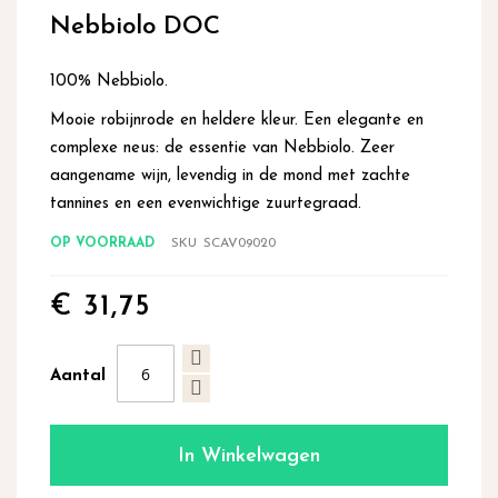
begin
Nebbiolo DOC
van
de
afbeeldingen-
100% Nebbiolo.
gallerij
Mooie robijnrode en heldere kleur. Een elegante en
complexe neus: de essentie van Nebbiolo. Zeer
aangename wijn, levendig in de mond met zachte
tannines en een evenwichtige zuurtegraad.
OP VOORRAAD
SKU
SCAV09020
€ 31,75
Aantal
In Winkelwagen