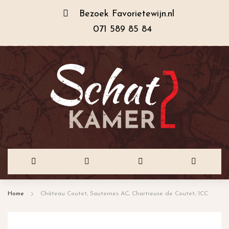
Bezoek
Favorietewijn.nl
071 589 85 84
Ga
Home
Château Coutet, Sauternes AC, Chartreuse de Coutet, 1CC
naar
de