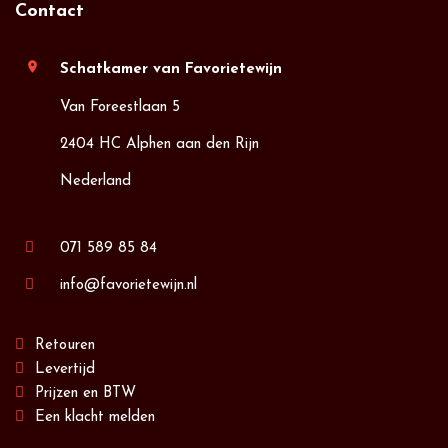
Contact
location_on
Schatkamer van Favorietewijn
Van Foreestlaan 5
2404 HC Alphen aan den Rijn
Nederland
071 589 85 84
info@favorietewijn.nl
Retouren
Levertijd
Prijzen en BTW
Een klacht melden