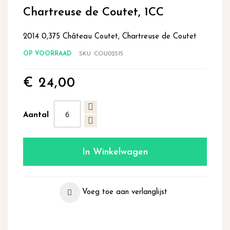
begin
Chartreuse de Coutet, 1CC
van
de
2014 0,375 Château Coutet, Chartreuse de Coutet
afbeeldingen-
gallerij
OP VOORRAAD
SKU
COU02515
€ 24,00
Aantal
In Winkelwagen
Voeg toe aan verlanglijst