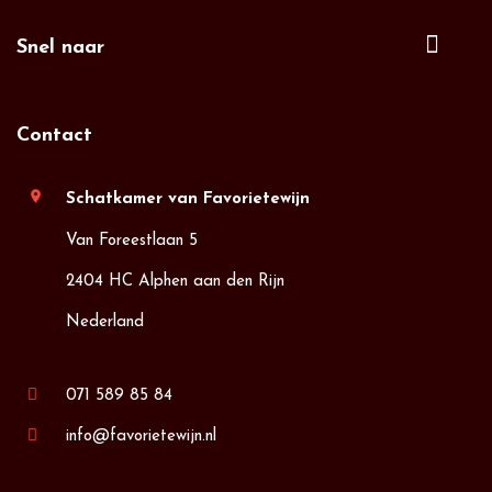
Snel naar
Contact
location_on
Schatkamer van Favorietewijn
Van Foreestlaan 5
2404 HC Alphen aan den Rijn
Nederland
071 589 85 84
info@favorietewijn.nl