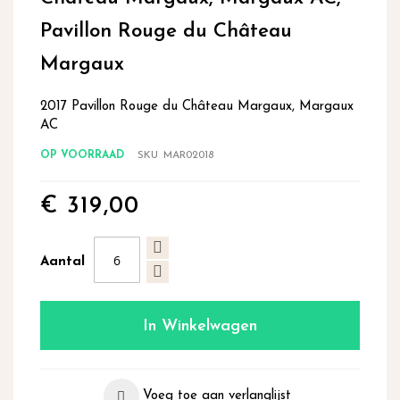
begin
Pavillon Rouge du Château
van
de
Margaux
afbeeldingen-
gallerij
2017 Pavillon Rouge du Château Margaux, Margaux
AC
OP VOORRAAD
SKU
MAR02018
€ 319,00
Aantal
In Winkelwagen
Voeg toe aan verlanglijst