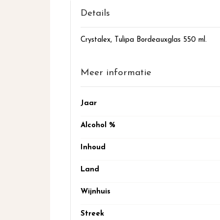
het
begin
Details
van
de
Crystalex, Tulipa Bordeauxglas 550 ml.
afbeeldingen-
gallerij
Meer informatie
Meer
Jaar
informatie
Alcohol %
Inhoud
Land
Wijnhuis
Streek