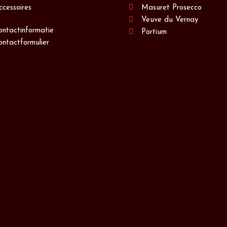
ccessoires
Masuret Prosecco
Veuve du Vernay
ontactinformatie
Portium
ontactformulier