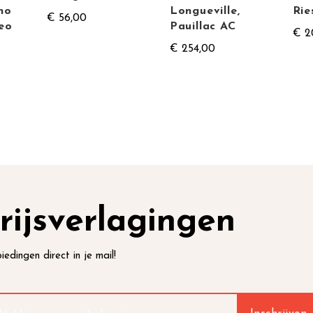
no
Longueville,
Rie
€ 56,00
eo
Pauillac AC
€ 2
€ 254,00
rijsverlagingen
iedingen direct in je mail!