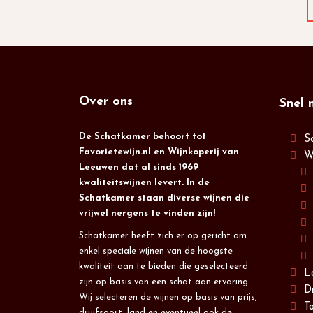
Over ons
Snel 
De Schatkamer behoort tot
S
Favorietewijn.nl en Wijnkoperij van
W
Leeuwen dat al sinds 1969
kwaliteitswijnen levert. In de
Schatkamer staan diverse wijnen die
vrijwel nergens te vinden zijn!
Schatkamer heeft zich er op gericht om
enkel speciale wijnen van de hoogste
kwaliteit aan te bieden die geselecteerd
L
zijn op basis van een schat aan ervaring.
D
Wij selecteren de wijnen op basis van prijs,
T
druifsoort, land en eventueel ook de