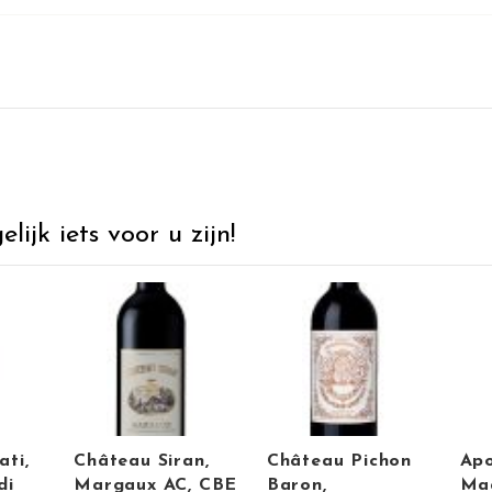
ijk iets voor u zijn!
ati,
Château Siran,
Château Pichon
Apo
di
Margaux AC, CBE
Baron,
Maa