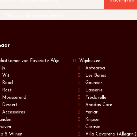
Volg ons ook op social media!
naar
chatkamer van Favoriete Wijn
Wijnhuizen
ijn
Aotearoa
Wit
Les Bories
Rood
Gournier
Rosé
Lasserre
Mousserend
Fredavelle
Dessert
Anadas Care
Accessoires
Ferrari
anden
Knipser
ruiven
Coravin
op 5 Wijnen
Villa Cavarena (Allegrini)