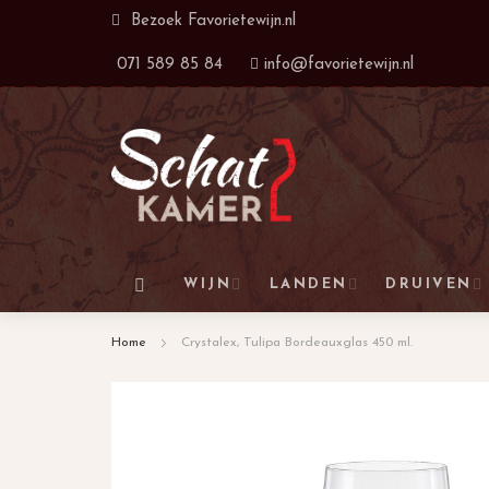
Ga
Bezoek
Favorietewijn.nl
naar
071 589 85 84
info@favorietewijn.nl
de
inhoud
WIJN
LANDEN
DRUIVEN
Home
Crystalex, Tulipa Bordeauxglas 450 ml.
Ga
naar