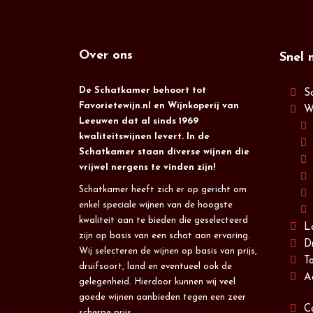
Over ons
Snel 
De Schatkamer behoort tot
S
Favorietewijn.nl en Wijnkoperij van
W
Leeuwen dat al sinds 1969
kwaliteitswijnen levert. In de
Schatkamer staan diverse wijnen die
vrijwel nergens te vinden zijn!
Schatkamer heeft zich er op gericht om
enkel speciale wijnen van de hoogste
kwaliteit aan te bieden die geselecteerd
L
zijn op basis van een schat aan ervaring.
D
Wij selecteren de wijnen op basis van prijs,
T
druifsoort, land en eventueel ook de
A
gelegenheid. Hierdoor kunnen wij veel
goede wijnen aanbieden tegen een zeer
C
scherpe prijs.