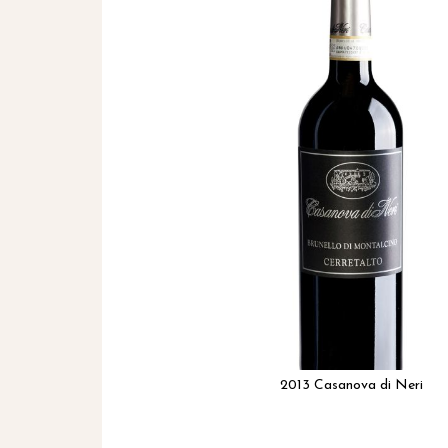
het
einde
van
de
afbeeldingen-
gallerij
2013 Casanova di Neri
Ga
naar