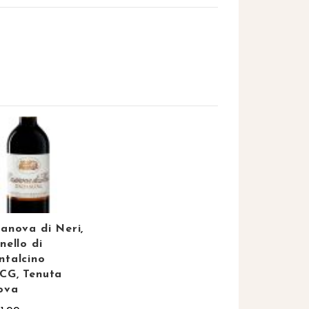
anova di Neri,
nello di
talcino
CG, Tenuta
ova