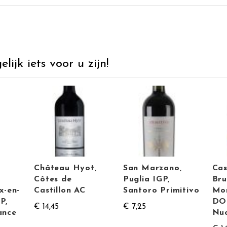
ijk iets voor u zijn!
Château Hyot,
San Marzano,
Cas
Côtes de
Puglia IGP,
Bru
x-en-
Castillon AC
Santoro Primitivo
Mon
P,
DO
€ 14,45
€ 7,25
ance
Nu