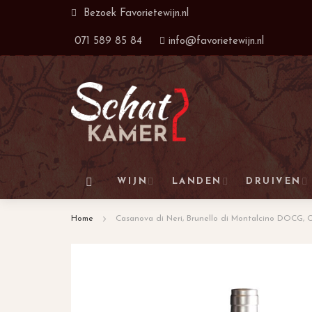
Ga
Bezoek
Favorietewijn.nl
naar
071 589 85 84
info@favorietewijn.nl
de
inhoud
WIJN
LANDEN
DRUIVEN
Home
Casanova di Neri, Brunello di Montalcino DOCG, C
Ga
naar