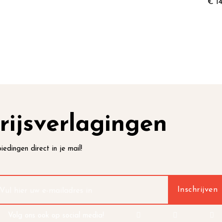
€ 14
rijsverlagingen
iedingen direct in je mail!
Volg ons ook op social media!