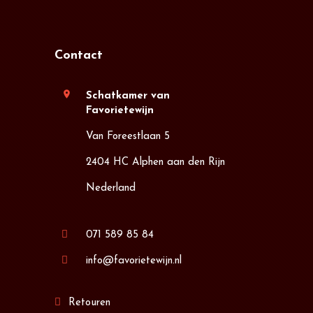
Contact
location_on
Schatkamer van
Favorietewijn
Van Foreestlaan 5
2404 HC Alphen aan den Rijn
Nederland
071 589 85 84
info@favorietewijn.nl
Retouren