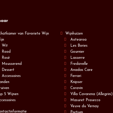
naar
chatkamer van Favoriete Wijn
Wijnhuizen
ijn
Aotearoa
Wit
Les Bories
Rood
Gournier
Rosé
Lasserre
Mousserend
Fredavelle
Dessert
Anadas Care
Accessoires
Ferrari
anden
Knipser
ruiven
Coravin
op 5 Wijnen
Villa Cavarena (Allegrini)
ccessoires
Masuret Prosecco
Veuve du Vernay
ontactinformatie
Portium