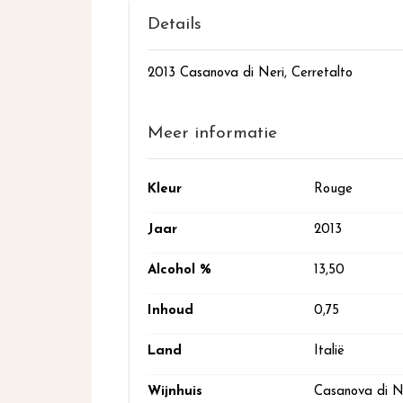
het
begin
Details
van
de
2013 Casanova di Neri, Cerretalto
afbeeldingen-
gallerij
Meer informatie
Meer
Kleur
Rouge
informatie
Jaar
2013
Alcohol %
13,50
Inhoud
0,75
Land
Italië
Wijnhuis
Casanova di N